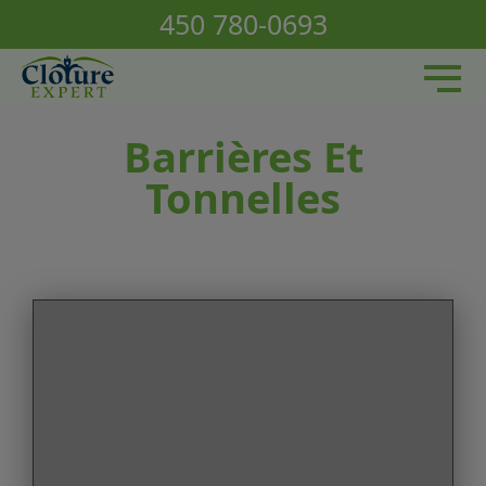
Nos services
450 780-0693
Nos produits / Réalisations
À propos
Nous joindre
Barrières Et
Tonnelles