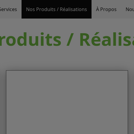
Services
Nos Produits / Réalisations
À Propos
Nou
roduits / Réalis