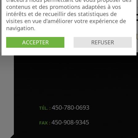
contenus et des promotions adaptées à vos
intérêts et de recueillir des statistiques de
visites en vue d'améliorer votre expérience de
navigation.
ACCEPTER
REFUSER
450-780-0693
TÉL. :
450-908-9345
FAX :