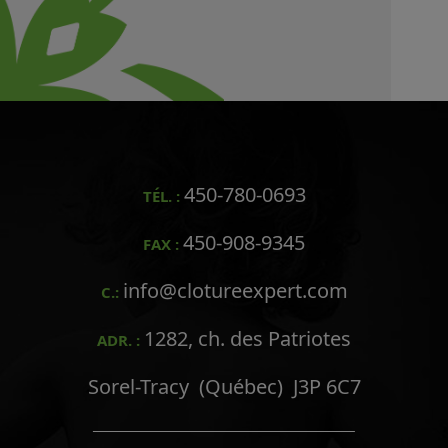
450-780-0693
TÉL. :
450-908-9345
FAX :
info@clotureexpert.com
C.:
1282, ch. des Patriotes
ADR. :
Sorel-Tracy (Québec) J3P 6C7